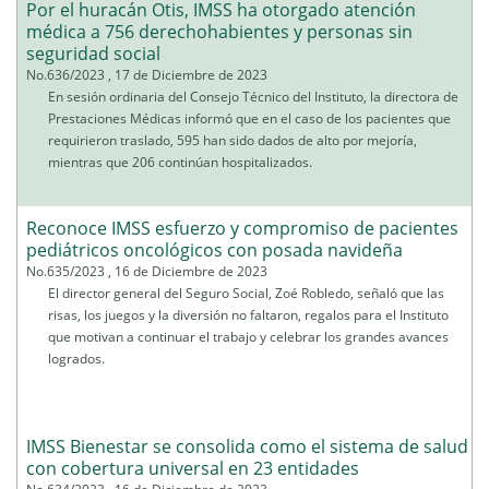
Por el huracán Otis, IMSS ha otorgado atención
médica a 756 derechohabientes y personas sin
seguridad social
No.636/2023 , 17 de Diciembre de 2023
En sesión ordinaria del Consejo Técnico del Instituto, la directora de
Prestaciones Médicas informó que en el caso de los pacientes que
requirieron traslado, 595 han sido dados de alto por mejoría,
mientras que 206 continúan hospitalizados.
Reconoce IMSS esfuerzo y compromiso de pacientes
pediátricos oncológicos con posada navideña
No.635/2023 , 16 de Diciembre de 2023
El director general del Seguro Social, Zoé Robledo, señaló que las
risas, los juegos y la diversión no faltaron, regalos para el Instituto
que motivan a continuar el trabajo y celebrar los grandes avances
logrados.
IMSS Bienestar se consolida como el sistema de salud
con cobertura universal en 23 entidades