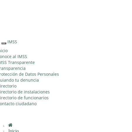
Sitio Web
"Acercando
el IMSS al
Ciudadano"
IMSS
Interruptor
de
nicio
Navegación
onoce al IMSS
MSS Transparente
ransparencia
rotección de Datos Personales
uiando tu denuncia
irectorio
irectorio de instalaciones
irectorio de funcionarios
ontacto ciudadano
Inicio