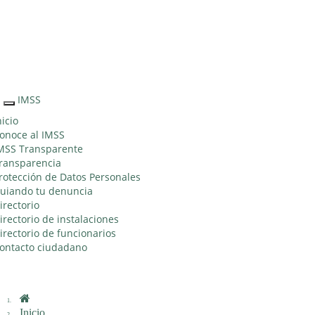
Sitio Web "Acercando el IMSS al Ciudadano"
IMSS
Interruptor
de
nicio
Navegación
onoce al IMSS
MSS Transparente
ransparencia
rotección de Datos Personales
uiando tu denuncia
irectorio
irectorio de instalaciones
irectorio de funcionarios
ontacto ciudadano
Inicio