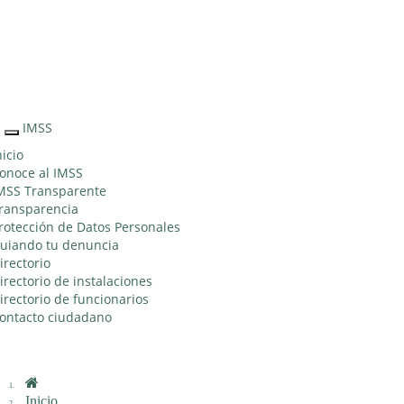
Sitio Web "Acercando el IMSS al Ciudadano"
IMSS
Interruptor
de
nicio
Navegación
onoce al IMSS
MSS Transparente
ransparencia
rotección de Datos Personales
uiando tu denuncia
irectorio
irectorio de instalaciones
irectorio de funcionarios
ontacto ciudadano
Inicio