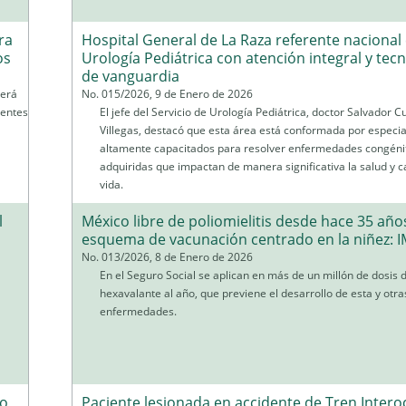
ra
Hospital General de La Raza referente nacional
os
Urología Pediátrica con atención integral y tec
de vanguardia
cerá
No. 015/2026, 9 de Enero de 2026
ientes
El jefe del Servicio de Urología Pediátrica, doctor Salvador 
Villegas, destacó que esta área está conformada por especia
altamente capacitados para resolver enfermedades congéni
adquiridas que impactan de manera significativa la salud y c
vida.
l
México libre de poliomielitis desde hace 35 año
esquema de vacunación centrado en la niñez: 
No. 013/2026, 8 de Enero de 2026
En el Seguro Social se aplican en más de un millón de dosis 
hexavalante al año, que previene el desarrollo de esta y otra
enfermedades.
io
Paciente lesionada en accidente de Tren Intero