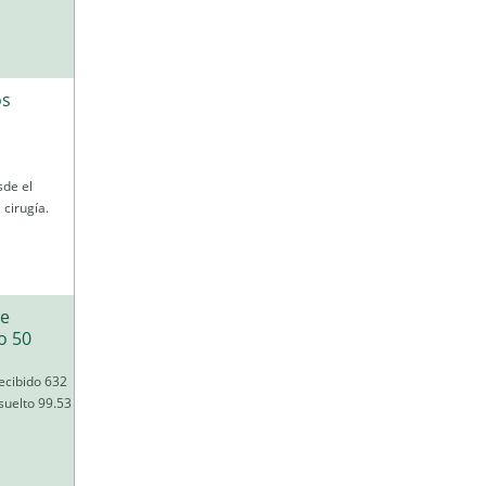
os
sde el
 cirugía.
de
o 50
ecibido 632
suelto 99.53