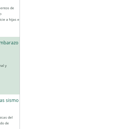
ientos de
o
cie a hijas e
embarazo
al y
ras sismo
icas del
ado de