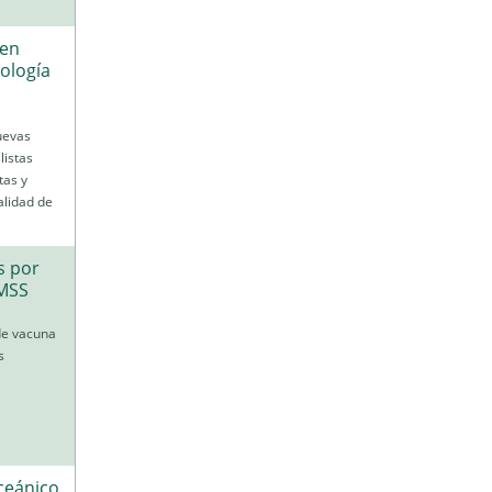
 en
nología
Cuevas
listas
tas y
alidad de
s por
IMSS
de vacuna
s
ceánico