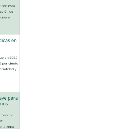
r con esta
mación de
ción al
dicas en
que en 2025
0 por ciento
ecialidad y
ave para
umos
 reinició
ve
e la zona