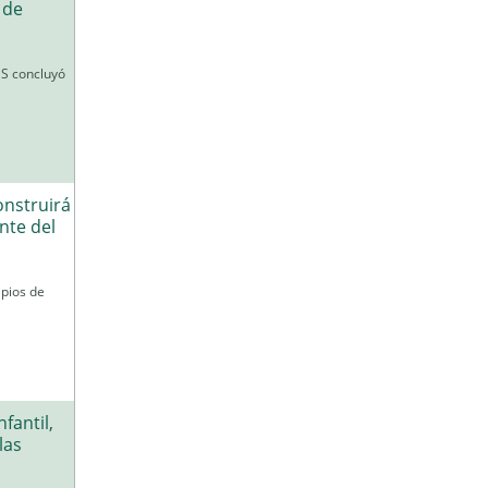
 de
SS concluyó
onstruirá
nte del
ipios de
fantil,
las