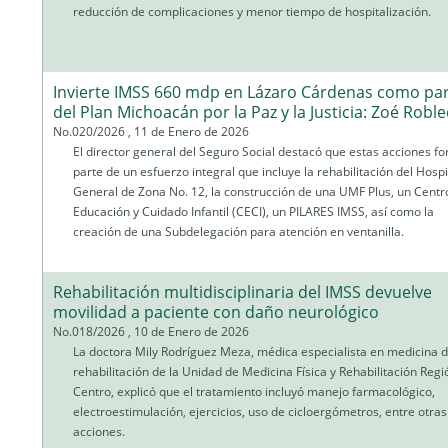
reducción de complicaciones y menor tiempo de hospitalización.
Invierte IMSS 660 mdp en Lázaro Cárdenas como pa
del Plan Michoacán por la Paz y la Justicia: Zoé Robl
No.020/2026 , 11 de Enero de 2026
El director general del Seguro Social destacó que estas acciones f
parte de un esfuerzo integral que incluye la rehabilitación del Hospi
General de Zona No. 12, la construcción de una UMF Plus, un Centr
Educación y Cuidado Infantil (CECI), un PILARES IMSS, así como la
creación de una Subdelegación para atención en ventanilla.
Rehabilitación multidisciplinaria del IMSS devuelve
movilidad a paciente con daño neurológico
No.018/2026 , 10 de Enero de 2026
La doctora Mily Rodríguez Meza, médica especialista en medicina 
rehabilitación de la Unidad de Medicina Física y Rehabilitación Regi
Centro, explicó que el tratamiento incluyó manejo farmacológico,
electroestimulación, ejercicios, uso de cicloergómetros, entre otras
acciones.