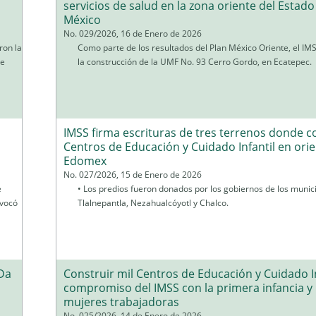
servicios de salud en la zona oriente del Estado
México
No. 029/2026, 16 de Enero de 2026
ron la
Como parte de los resultados del Plan México Oriente, el IM
te
la construcción de la UMF No. 93 Cerro Gordo, en Ecatepec.
IMSS firma escrituras de tres terrenos donde c
Centros de Educación y Cuidado Infantil en orie
Edomex
No. 027/2026, 15 de Enero de 2026
e
• Los predios fueron donados por los gobiernos de los munic
ovocó
Tlalnepantla, Nezahualcóyotl y Chalco.
 Da
Construir mil Centros de Educación y Cuidado In
compromiso del IMSS con la primera infancia y 
mujeres trabajadoras
No. 025/2026, 14 de Enero de 2026