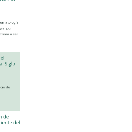
raumatología
gral por
róxima a ser
el
l Siglo
l
cio de
n de
riente del