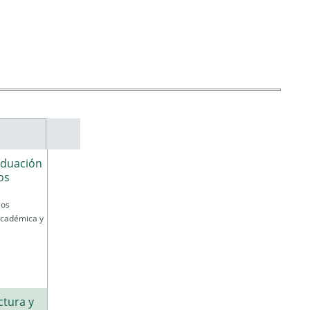
aduación
os
ios
académica y
ctura y