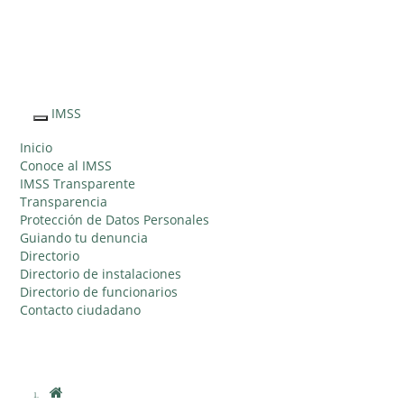
Sitio Web
"Acercando
el IMSS al
IMSS
Interruptor
Ciudadano"
de
Inicio
Navegación
Conoce al IMSS
IMSS Transparente
Transparencia
Protección de Datos Personales
Guiando tu denuncia
Directorio
Directorio de instalaciones
Directorio de funcionarios
Contacto ciudadano