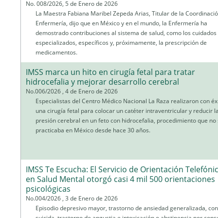
No. 008/2026, 5 de Enero de 2026
La Maestra Fabiana Maribel Zepeda Arias, Titular de la Coordinaci
Enfermería, dijo que en México y en el mundo, la Enfermería ha
demostrado contribuciones al sistema de salud, como los cuidados
especializados, específicos y, próximamente, la prescripción de
medicamentos.
IMSS marca un hito en cirugía fetal para tratar
hidrocefalia y mejorar desarrollo cerebral
No.006/2026 , 4 de Enero de 2026
Especialistas del Centro Médico Nacional La Raza realizaron con éx
una cirugía fetal para colocar un catéter intraventricular y reducir l
presión cerebral en un feto con hidrocefalia, procedimiento que no
practicaba en México desde hace 30 años.
IMSS Te Escucha: El Servicio de Orientación Telefóni
en Salud Mental otorgó casi 4 mil 500 orientaciones
psicológicas
No.004/2026 , 3 de Enero de 2026
Episodio depresivo mayor, trastorno de ansiedad generalizada, co
suicida, trastorno de angustia e intoxicación o abstinencia por con