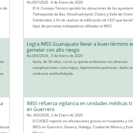
No.007/2026 , 4 de Enero de 2026
ón de
El H. Consejo Técnico aprobó las donaciones de los ayuntam
Tlalnepantla de Baz, Nezahualcóyotl, Chalco y Valle de Chalc
Solidaridad, a fin de realizar la edificación de CECI que benefi
hijos de personas trabajadoras afiliadas al IMSS.
Logra IMSS Guanajuato llevar a buen término 
gemelar con alto riesgo
No.005/2026 , 3 de Enero de 2026
ito
Karla, de 36 años, cursó su quinto embarazo con diversas
a
complicaciones como lupus, hipertensión pulmonar, daño ren
 se
síndrome antifosfolípido.
ca
IMSS refuerza vigilancia en unidades médicas t
en Guerrero
No. 003/2026, 2 de Enero de 2026
El CVOED reportó sin afectaciones graves en hospitales y clín
nducta
IMSS en Guerrero, Oaxaca, Hidalgo, Ciudad de México y Est
sumo
México.