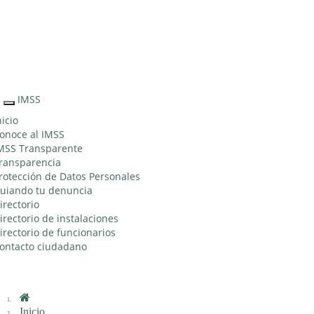
Sitio Web "Acercando el IMSS al Ciudadano"
IMSS
Interruptor
de
nicio
Navegación
onoce al IMSS
MSS Transparente
ransparencia
rotección de Datos Personales
uiando tu denuncia
irectorio
irectorio de instalaciones
irectorio de funcionarios
ontacto ciudadano
Inicio