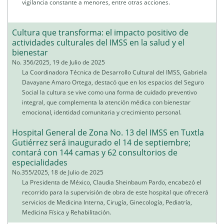
vigilancia constante a menores, entre otras acciones.
Cultura que transforma: el impacto positivo de
actividades culturales del IMSS en la salud y el
bienestar
No. 356/2025, 19 de Julio de 2025
La Coordinadora Técnica de Desarrollo Cultural del IMSS, Gabriela
Davayane Amaro Ortega, destacó que en los espacios del Seguro
Social la cultura se vive como una forma de cuidado preventivo
integral, que complementa la atención médica con bienestar
emocional, identidad comunitaria y crecimiento personal.
Hospital General de Zona No. 13 del IMSS en Tuxtla
Gutiérrez será inaugurado el 14 de septiembre;
contará con 144 camas y 62 consultorios de
especialidades
No.355/2025, 18 de Julio de 2025
La Presidenta de México, Claudia Sheinbaum Pardo, encabezó el
recorrido para la supervisión de obra de este hospital que ofrecerá
servicios de Medicina Interna, Cirugía, Ginecología, Pediatría,
Medicina Física y Rehabilitación.