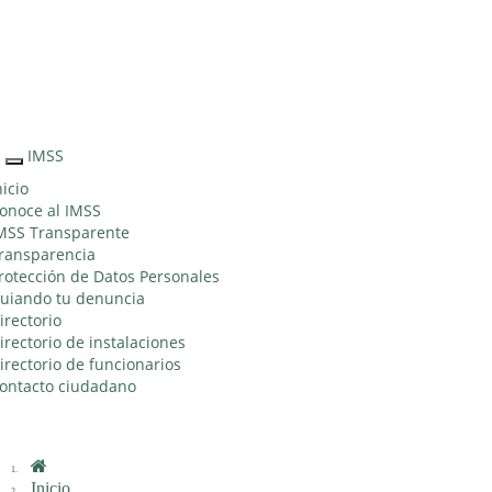
Sitio Web
"Acercando
el IMSS al
Ciudadano"
IMSS
Interruptor
de
nicio
Navegación
onoce al IMSS
MSS Transparente
ransparencia
rotección de Datos Personales
uiando tu denuncia
irectorio
irectorio de instalaciones
irectorio de funcionarios
ontacto ciudadano
Inicio