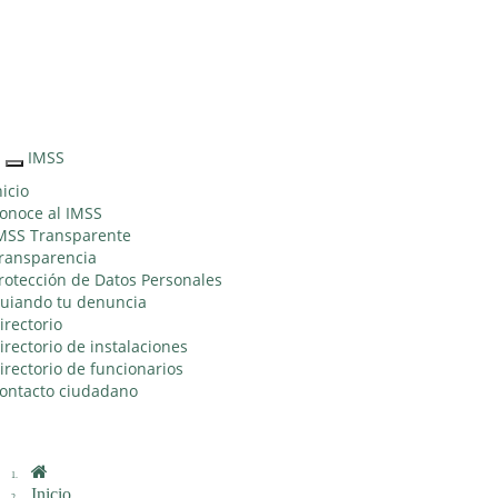
Sitio Web "Acercando el IMSS al Ciudadano"
IMSS
Interruptor
de
nicio
Navegación
onoce al IMSS
MSS Transparente
ransparencia
rotección de Datos Personales
uiando tu denuncia
irectorio
irectorio de instalaciones
irectorio de funcionarios
ontacto ciudadano
Inicio