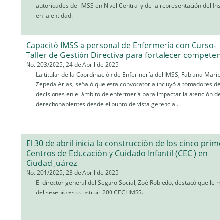
autoridades del IMSS en Nivel Central y de la representación del Ins
en la entidad.
Capacitó IMSS a personal de Enfermería con Curso-
Taller de Gestión Directiva para fortalecer compete
No. 203/2025, 24 de Abril de 2025
La titular de la Coordinación de Enfermería del IMSS, Fabiana Marib
Zepeda Arias, señaló que esta convocatoria incluyó a tomadores d
decisiones en el ámbito de enfermería para impactar la atención de
derechohabientes desde el punto de vista gerencial.
El 30 de abril inicia la construcción de los cinco pri
Centros de Educación y Cuidado Infantil (CECI) en
Ciudad Juárez
No. 201/2025, 23 de Abril de 2025
El director general del Seguro Social, Zoé Robledo, destacó que le 
del sexenio es construir 200 CECI IMSS.