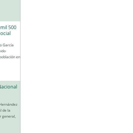
 mil 500
ocial
io García
sido
población en
Nacional
o Hernández
l de la
r general,