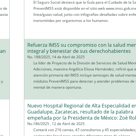
El Seguro Social destacó que la Guía para el Cuidado de la S
po de
PrevenIMSS está disponible en el sitio web www.imss.gob.mx
hasta
linea/guias-salud, junto con infografías detalladas sobre e
transmitidas por organismos a los humanos.
Refuerza IMSS su compromiso con la salud men
lan
integral y bienestar de sus derechohabientes
No. 188/2025, 14 de Abril de 2025
La líder de Proyecto de la División de Servicios de Salud Ment
Adicciones, maestra Angélica Eliosa Hernández, refirió que 
atención primaria del IMSS incluye tamizajes de salud mental
 y
módulos PrevenIMSS para detectar y atender problemas de 
mental de manera oportuna.
Nuevo Hospital Regional de Alta Especialidad e
Guadalupe, Zacatecas, resultado de la palabra
empeñada por la Presidenta de México: Zoé Ro
No.186/2025 , 12 de Abril de 2025
Contará con 216 camas, 47 consultorios y 45 especialidades;
jo
acelerador lineal para atender diferentes tipos de cáncer.