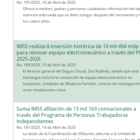
No. 191/2025, 16 de Abril de 2025
Ofrece a madres, padres y personas cuidadoras información del ti
nutrición adecuada que se debe otorgar después del nacimiento y 
los cuatro años.
IMSS realizará inversión histórica de 10 mil 494 mdp
para renovar equipo electromecánico a través del P
2025-2026
No. 189/2025, 15 de Abril de 2025
El director general del Seguro Social, Zoé Robledo, señaló que está
estrategia incluirá la renovación de equipo electromecánico en
hospitales, Unidades de Medicina Familiar, centros de investigación
otras instalaciones clave.
Suma IMSS afiliación de 13 mil 169 connacionales a
través del Programa de Personas Trabajadoras
Independientes
No. 187/2025, 14 de Abril de 2025
La titular de la Coordinación de Afiliación, adscrita a la Unidad de
Incorporación al Seguro Social, Carolina Griselda Cisneros Prado, di