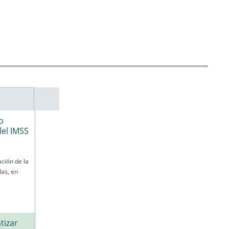
o
del IMSS
ación de la
las, en
tizar