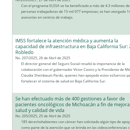
Con el programa ELSSA se ha beneficiado a más de 4.3 millones de
personas trabajadoras de 15 mil 077 empresas; se han otorgado 1
asesorías en centros de trabajo.
IMSS fortalece la atención médica y aumenta la
capacidad de infraestructura en Baja California Sur:
Robledo
No. 207/2025, 26 de Abril de 2025
El director general del Seguro Social resaltó la importancia de la
colaboración con el gobernador Víctor Castro y la Presidenta de Mé
Claudia Sheinbaum Pardo, quienes han apoyado estos esfuerzos p
fortalecer el sistema de salud en Baja California Sur.
Se han efectuado más de 400 gestiones a favor de
pacientes oncológicos de Michoacán a fin de mejora
salud y calidad de vida
No. 205/2025, 25 de Abril de 2025
185 derechohabientes con cáncer han solicitado algún tipo de apoy
como parte de la atención que se brinda en las videoconferencias 