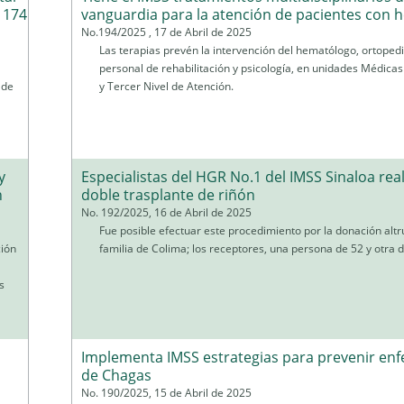
 174
vanguardia para la atención de pacientes con h
No.194/2025 , 17 de Abril de 2025
Las terapias prevén la intervención del hematólogo, ortopedi
personal de rehabilitación y psicología, en unidades Médica
 de
y Tercer Nivel de Atención.
y
Especialistas del HGR No.1 del IMSS Sinaloa rea
n
doble trasplante de riñón
No. 192/2025, 16 de Abril de 2025
Fue posible efectuar este procedimiento por la donación altr
ción
familia de Colima; los receptores, una persona de 52 y otra 
s
a
Implementa IMSS estrategias para prevenir en
de Chagas
No. 190/2025, 15 de Abril de 2025