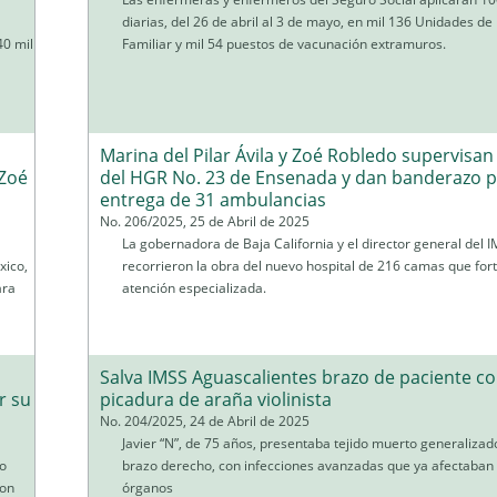
diarias, del 26 de abril al 3 de mayo, en mil 136 Unidades de
40 mil
Familiar y mil 54 puestos de vacunación extramuros.
Marina del Pilar Ávila y Zoé Robledo supervisa
 Zoé
del HGR No. 23 de Ensenada y dan banderazo p
entrega de 31 ambulancias
No. 206/2025, 25 de Abril de 2025
La gobernadora de Baja California y el director general del 
xico,
recorrieron la obra del nuevo hospital de 216 camas que fort
ara
atención especializada.
Salva IMSS Aguascalientes brazo de paciente c
r su
picadura de araña violinista
No. 204/2025, 24 de Abril de 2025
Javier “N”, de 75 años, presentaba tejido muerto generalizad
o
brazo derecho, con infecciones avanzadas que ya afectaban 
con
órganos