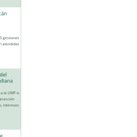
cán
3 gestiones
n atendidas
del
idiana
 a la UMF si
teracción
o, intereses
de