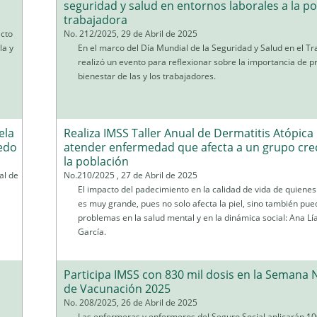
seguridad y salud en entornos laborales a la p
trabajadora
acto
No. 212/2025, 29 de Abril de 2025
la y
En el marco del Día Mundial de la Seguridad y Salud en el Tr
realizó un evento para reflexionar sobre la importancia de p
bienestar de las y los trabajadores.
ela
Realiza IMSS Taller Anual de Dermatitis Atópica
ledo
atender enfermedad que afecta a un grupo cre
la población
al de
No.210/2025 , 27 de Abril de 2025
El impacto del padecimiento en la calidad de vida de quiene
es muy grande, pues no solo afecta la piel, sino también pu
problemas en la salud mental y en la dinámica social: Ana Lí
García.
Participa IMSS con 830 mil dosis en la Semana 
de Vacunación 2025
No. 208/2025, 26 de Abril de 2025
Las enfermeras y enfermeros del Seguro Social aplicarán 10