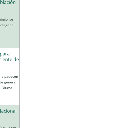
oblación
abajo, se
roteger el
 para
ciente de
s la padecen
ede generar
a Fátima
Nacional
0 mil dosis