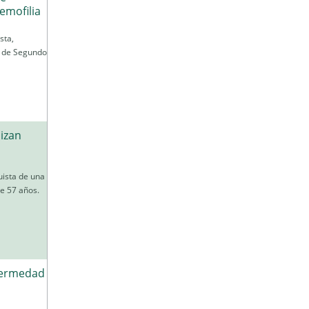
emofilia
sta,
s de Segundo
lizan
uista de una
de 57 años.
fermedad