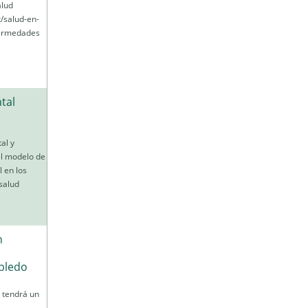
alud
/salud-en-
nfermedades
tal
al y
el modelo de
 en los
salud
n
bledo
 tendrá un