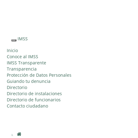
Sitio Web
"Acercando
el IMSS al
IMSS
Interruptor
Ciudadano"
de
Inicio
Navegación
Conoce al IMSS
IMSS Transparente
Transparencia
Protección de Datos Personales
Guiando tu denuncia
Directorio
Directorio de instalaciones
Directorio de funcionarios
Contacto ciudadano