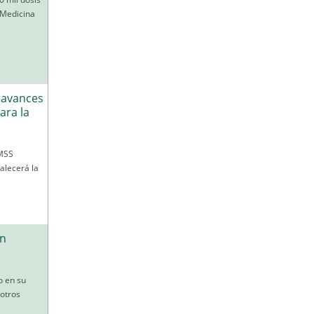
 Medicina
n avances
ara la
IMSS
alecerá la
on
o en su
otros