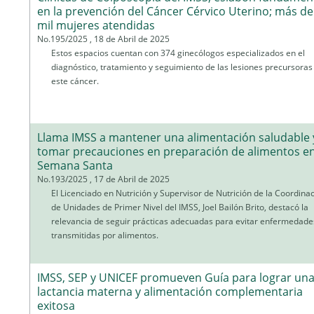
en la prevención del Cáncer Cérvico Uterino; más de
mil mujeres atendidas
No.195/2025 , 18 de Abril de 2025
Estos espacios cuentan con 374 ginecólogos especializados en el
diagnóstico, tratamiento y seguimiento de las lesiones precursoras
este cáncer.
Llama IMSS a mantener una alimentación saludable 
tomar precauciones en preparación de alimentos e
Semana Santa
No.193/2025 , 17 de Abril de 2025
El Licenciado en Nutrición y Supervisor de Nutrición de la Coordina
de Unidades de Primer Nivel del IMSS, Joel Bailón Brito, destacó la
relevancia de seguir prácticas adecuadas para evitar enfermedade
transmitidas por alimentos.
IMSS, SEP y UNICEF promueven Guía para lograr un
lactancia materna y alimentación complementaria
exitosa