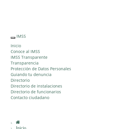
Sitio Web
"Acercando
el IMSS al
IMSS
Interruptor
Ciudadano"
de
Inicio
Navegación
Conoce al IMSS
IMSS Transparente
Transparencia
Protección de Datos Personales
Guiando tu denuncia
Directorio
Directorio de instalaciones
Directorio de funcionarios
Contacto ciudadano
Inicio