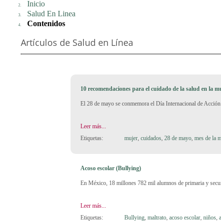
Inicio
Salud En Linea
Contenidos
Artículos de Salud en Línea
10 recomendaciones para el cuidado de la salud en la m
El 28 de mayo se conmemora el Día Internacional de Acción p
Leer más...
Etiquetas:
mujer
,
cuidados
,
28 de mayo
,
mes de la 
Acoso escolar (Bullying)
En México, 18 millones 782 mil alumnos de primaria y secun
Leer más...
Etiquetas:
Bullying
,
maltrato
,
acoso escolar
,
niños
,