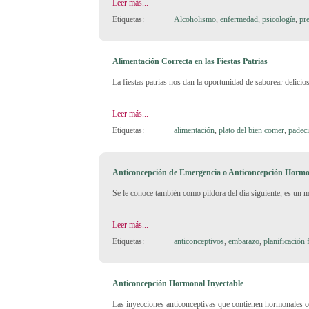
Leer más...
Etiquetas:
Alcoholismo
,
enfermedad
,
psicología
,
pr
Alimentación Correcta en las Fiestas Patrias
La fiestas patrias nos dan la oportunidad de saborear delicio
Leer más...
Etiquetas:
alimentación
,
plato del bien comer
,
padec
Anticoncepción de Emergencia o Anticoncepción Hormon
Se le conoce también como píldora del día siguiente, es un 
Leer más...
Etiquetas:
anticonceptivos
,
embarazo
,
planificación 
Anticoncepción Hormonal Inyectable
Las inyecciones anticonceptivas que contienen hormonales c