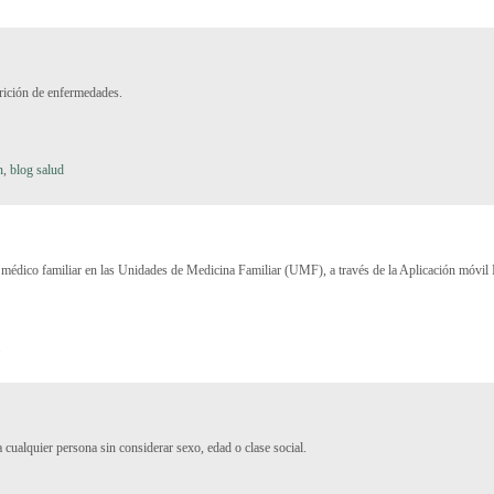
arición de enfermedades.
n
,
blog salud
u médico familiar en las Unidades de Medicina Familiar (UMF), a través de la Aplicación móvil 
a
 cualquier persona sin considerar sexo, edad o clase social.