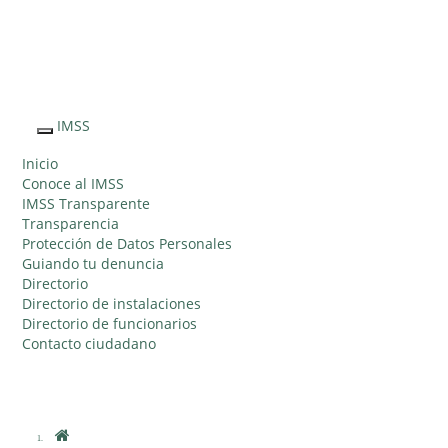
Sitio Web
"Acercando
el IMSS al
IMSS
Interruptor
Ciudadano"
de
Inicio
Navegación
Conoce al IMSS
IMSS Transparente
Transparencia
Protección de Datos Personales
Guiando tu denuncia
Directorio
Directorio de instalaciones
Directorio de funcionarios
Contacto ciudadano