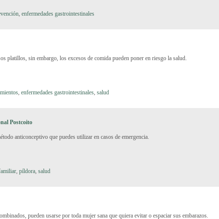
evención
,
enfermedades gastrointestinales
sos platillos, sin embargo, los excesos de comida pueden poner en riesgo la salud.
imientos
,
enfermedades gastrointestinales
,
salud
al Postcoito
método anticonceptivo que puedes utilizar en casos de emergencia.
familiar
,
píldora
,
salud
ombinados, pueden usarse por toda mujer sana que quiera evitar o espaciar sus embarazos.