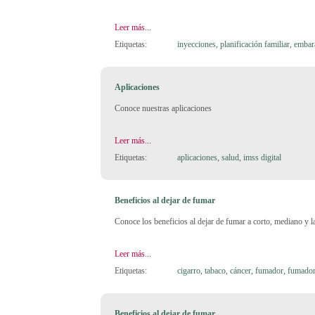
Leer más...
Etiquetas:
inyecciones
,
planificación familiar
,
embar
Aplicaciones
Conoce nuestras aplicaciones
Leer más...
Etiquetas:
aplicaciones
,
salud
,
imss digital
Beneficios al dejar de fumar
Conoce los beneficios al dejar de fumar a corto, mediano y l
Leer más...
Etiquetas:
cigarro
,
tabaco
,
cáncer
,
fumador
,
fumador
Beneficios al dejar de fumar