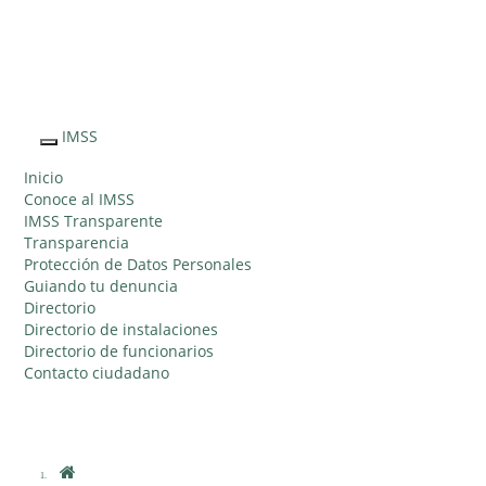
Sitio Web
"Acercando
el IMSS al
IMSS
Interruptor
Ciudadano"
de
Inicio
Navegación
Conoce al IMSS
IMSS Transparente
Transparencia
Protección de Datos Personales
Guiando tu denuncia
Directorio
Directorio de instalaciones
Directorio de funcionarios
Contacto ciudadano