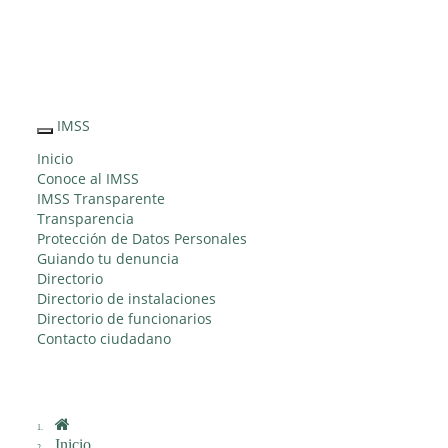
Sitio Web
"Acercando
el IMSS al
IMSS
Interruptor
Ciudadano"
de
Inicio
Navegación
Conoce al IMSS
IMSS Transparente
Transparencia
Protección de Datos Personales
Guiando tu denuncia
Directorio
Directorio de instalaciones
Directorio de funcionarios
Contacto ciudadano
Inicio