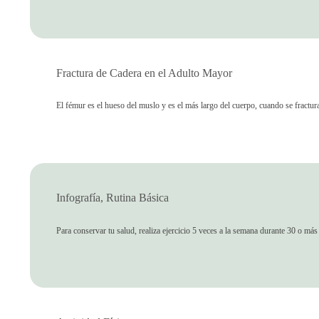
Fractura de Cadera en el Adulto Mayor
El fémur es el hueso del muslo y es el más largo del cuerpo, cuando se fractur
Infografía, Rutina Básica
Para conservar tu salud, realiza ejercicio 5 veces a la semana durante 30 o má