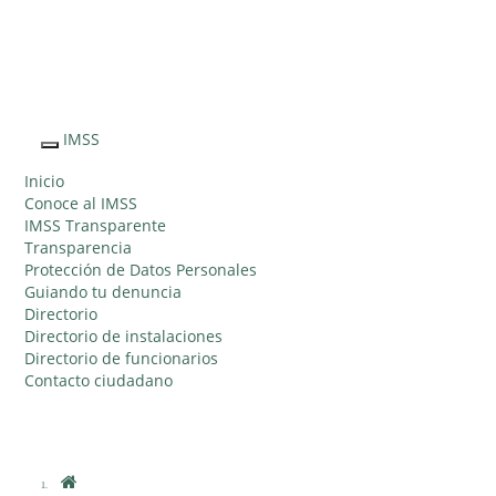
Sitio Web
"Acercando
el IMSS al
IMSS
Interruptor
Ciudadano"
de
Inicio
Navegación
Conoce al IMSS
IMSS Transparente
Transparencia
Protección de Datos Personales
Guiando tu denuncia
Directorio
Directorio de instalaciones
Directorio de funcionarios
Contacto ciudadano