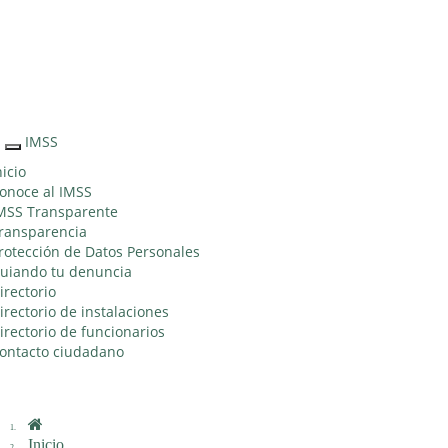
Sitio Web
"Acercando
el IMSS al
Ciudadano"
IMSS
Interruptor
de
nicio
Navegación
onoce al IMSS
MSS Transparente
ransparencia
rotección de Datos Personales
uiando tu denuncia
irectorio
irectorio de instalaciones
irectorio de funcionarios
ontacto ciudadano
Inicio