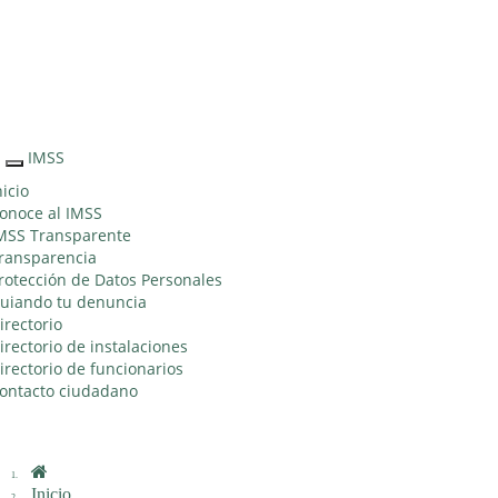
Sitio Web "Acercando el IMSS al Ciudadano"
IMSS
Interruptor
de
nicio
Navegación
onoce al IMSS
MSS Transparente
ransparencia
rotección de Datos Personales
uiando tu denuncia
irectorio
irectorio de instalaciones
irectorio de funcionarios
ontacto ciudadano
Inicio