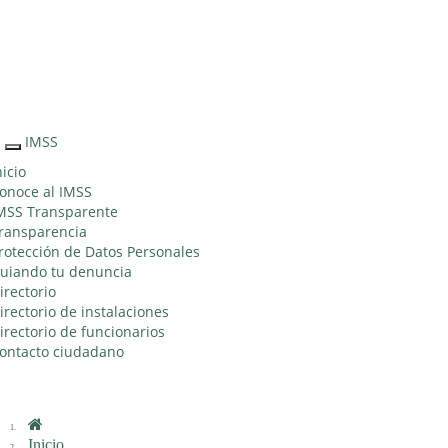
Sitio Web "Acercando el IMSS al Ciudadano"
IMSS
Interruptor
de
nicio
Navegación
onoce al IMSS
MSS Transparente
ransparencia
rotección de Datos Personales
uiando tu denuncia
irectorio
irectorio de instalaciones
irectorio de funcionarios
ontacto ciudadano
Inicio