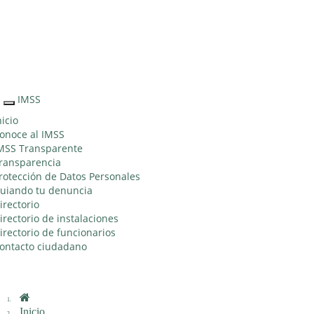
Sitio Web "Acercando el IMSS al Ciudadano"
IMSS
Interruptor
de
nicio
Navegación
onoce al IMSS
MSS Transparente
ransparencia
rotección de Datos Personales
uiando tu denuncia
irectorio
irectorio de instalaciones
irectorio de funcionarios
ontacto ciudadano
Inicio