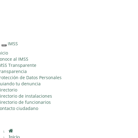
Sitio Web "Acercando el IMSS al Ciudadano"
IMSS
Interruptor
de
nicio
Navegación
onoce al IMSS
MSS Transparente
ransparencia
rotección de Datos Personales
uiando tu denuncia
irectorio
irectorio de instalaciones
irectorio de funcionarios
ontacto ciudadano
Inicio