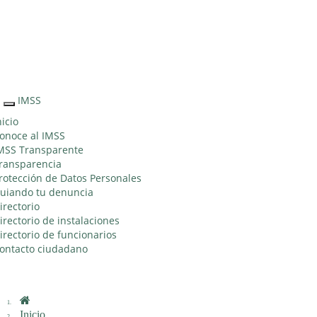
Sitio Web "Acercando el IMSS al Ciudadano"
IMSS
Interruptor
de
nicio
Navegación
onoce al IMSS
MSS Transparente
ransparencia
rotección de Datos Personales
uiando tu denuncia
irectorio
irectorio de instalaciones
irectorio de funcionarios
ontacto ciudadano
Inicio