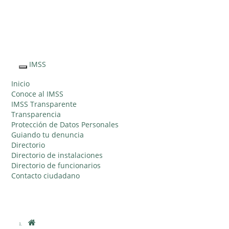
Sitio Web
"Acercando
el IMSS al
IMSS
Interruptor
Ciudadano"
de
Inicio
Navegación
Conoce al IMSS
IMSS Transparente
Transparencia
Protección de Datos Personales
Guiando tu denuncia
Directorio
Directorio de instalaciones
Directorio de funcionarios
Contacto ciudadano