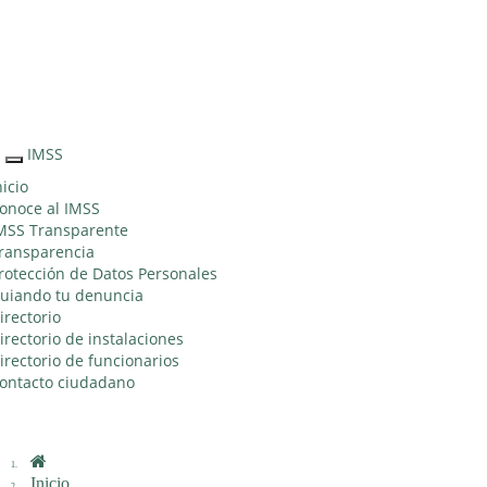
Sitio Web "Acercando el IMSS al Ciudadano"
IMSS
Interruptor
de
nicio
Navegación
onoce al IMSS
MSS Transparente
ransparencia
rotección de Datos Personales
uiando tu denuncia
irectorio
irectorio de instalaciones
irectorio de funcionarios
ontacto ciudadano
Inicio