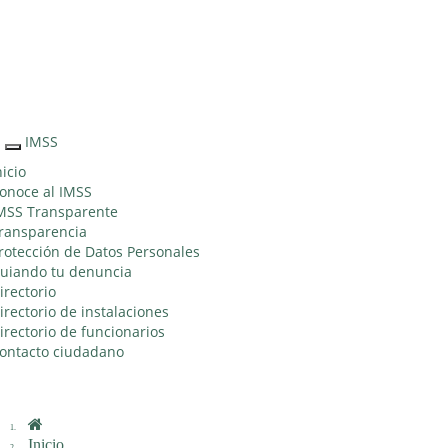
Sitio Web
"Acercando
el IMSS al
Ciudadano"
IMSS
Interruptor
de
nicio
Navegación
onoce al IMSS
MSS Transparente
ransparencia
rotección de Datos Personales
uiando tu denuncia
irectorio
irectorio de instalaciones
irectorio de funcionarios
ontacto ciudadano
Inicio