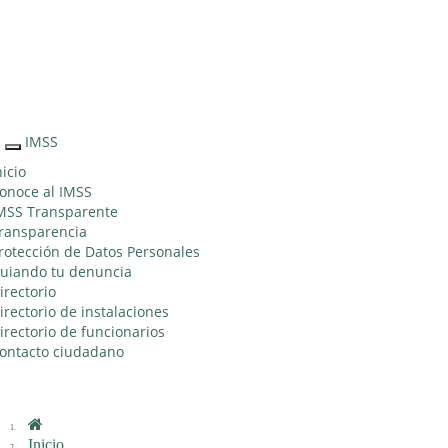
Sitio Web
"Acercando
el IMSS al
Ciudadano"
IMSS
Interruptor
de
nicio
Navegación
onoce al IMSS
MSS Transparente
ransparencia
rotección de Datos Personales
uiando tu denuncia
irectorio
irectorio de instalaciones
irectorio de funcionarios
ontacto ciudadano
Inicio