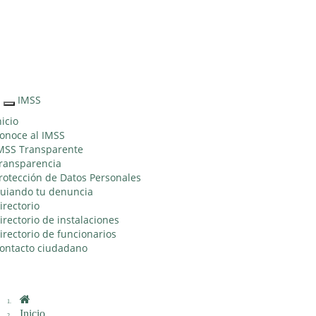
Sitio Web "Acercando el IMSS al Ciudadano"
IMSS
Interruptor
de
nicio
Navegación
onoce al IMSS
MSS Transparente
ransparencia
rotección de Datos Personales
uiando tu denuncia
irectorio
irectorio de instalaciones
irectorio de funcionarios
ontacto ciudadano
Inicio