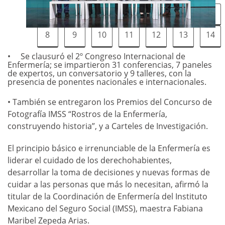
1
2
3
4
5
6
7
8
9
10
11
12
13
14
Se clausuró el 2º Congreso Internacional de
Enfermería; se impartieron 31 conferencias, 7 paneles
de expertos, un conversatorio y 9 talleres, con la
presencia de ponentes nacionales e internacionales.
• También se entregaron los Premios del Concurso de
Fotografía IMSS “Rostros de la Enfermería,
construyendo historia”, y a Carteles de Investigación.
El principio básico e irrenunciable de la Enfermería es
liderar el cuidado de los derechohabientes,
desarrollar la toma de decisiones y nuevas formas de
cuidar a las personas que más lo necesitan, afirmó la
titular de la Coordinación de Enfermería del Instituto
Mexicano del Seguro Social (IMSS), maestra Fabiana
Maribel Zepeda Arias.