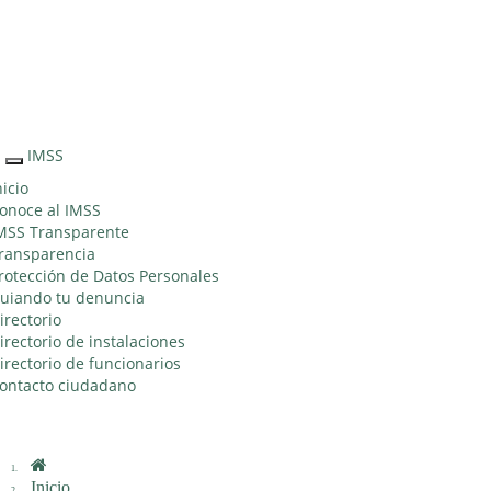
Sitio Web "Acercando el IMSS al Ciudadano"
IMSS
Interruptor
de
nicio
Navegación
onoce al IMSS
MSS Transparente
ransparencia
rotección de Datos Personales
uiando tu denuncia
irectorio
irectorio de instalaciones
irectorio de funcionarios
ontacto ciudadano
Inicio