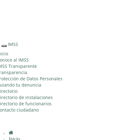
Sitio Web "Acercando el IMSS al Ciudadano"
IMSS
Interruptor
de
nicio
Navegación
onoce al IMSS
MSS Transparente
ransparencia
rotección de Datos Personales
uiando tu denuncia
irectorio
irectorio de instalaciones
irectorio de funcionarios
ontacto ciudadano
Inicio