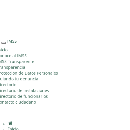
Sitio Web "Acercando el IMSS al Ciudadano"
IMSS
Interruptor
de
nicio
Navegación
onoce al IMSS
MSS Transparente
ransparencia
rotección de Datos Personales
uiando tu denuncia
irectorio
irectorio de instalaciones
irectorio de funcionarios
ontacto ciudadano
Inicio