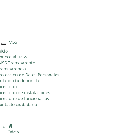
Sitio Web "Acercando el IMSS al Ciudadano"
IMSS
Interruptor
de
nicio
Navegación
onoce al IMSS
MSS Transparente
ransparencia
rotección de Datos Personales
uiando tu denuncia
irectorio
irectorio de instalaciones
irectorio de funcionarios
ontacto ciudadano
Inicio