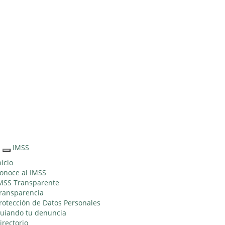
Sitio Web
"Acercando
el IMSS al
Ciudadano"
IMSS
Interruptor
de
nicio
Navegación
onoce al IMSS
MSS Transparente
ransparencia
rotección de Datos Personales
uiando tu denuncia
irectorio