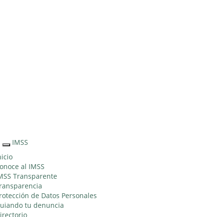
Sitio Web
"Acercando
el IMSS al
Ciudadano"
IMSS
Interruptor
de
nicio
Navegación
onoce al IMSS
MSS Transparente
ransparencia
rotección de Datos Personales
uiando tu denuncia
irectorio