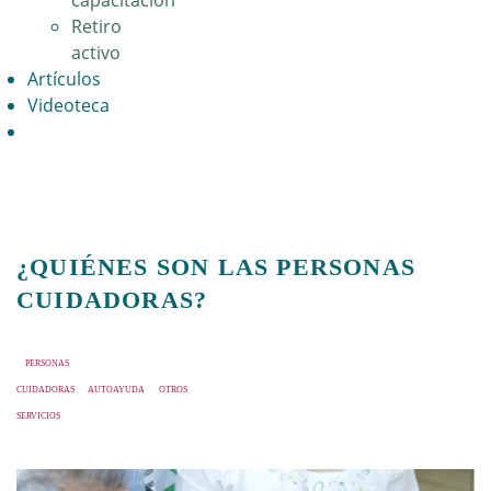
capacitación
Retiro
activo
Artículos
Videoteca
¿QUIÉNES SON LAS PERSONAS
CUIDADORAS?
PERSONAS
CUIDADORAS
AUTOAYUDA
OTROS
SERVICIOS