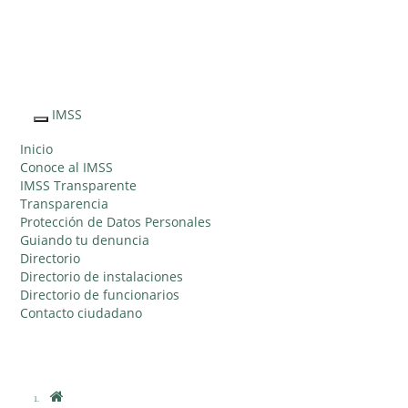
Sitio Web
"Acercando
el IMSS al
IMSS
Interruptor
Ciudadano"
de
Inicio
Navegación
Conoce al IMSS
IMSS Transparente
Transparencia
Protección de Datos Personales
Guiando tu denuncia
Directorio
Directorio de instalaciones
Directorio de funcionarios
Contacto ciudadano