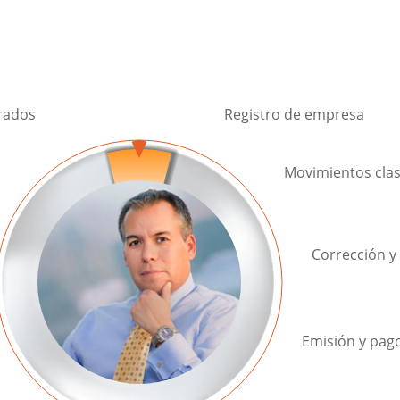
ternas/patrones.png
ernas/circulo_ext.png
trados
Registro de empresa
Movimientos clas
Corrección y
Emisión y pag