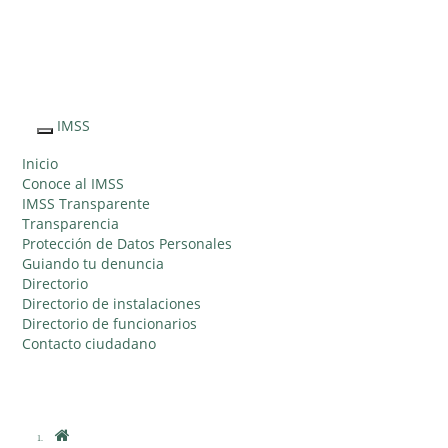
Sitio Web
"Acercando
el IMSS al
IMSS
Interruptor
Ciudadano"
de
Inicio
Navegación
Conoce al IMSS
IMSS Transparente
Transparencia
Protección de Datos Personales
Guiando tu denuncia
Directorio
Directorio de instalaciones
Directorio de funcionarios
Contacto ciudadano