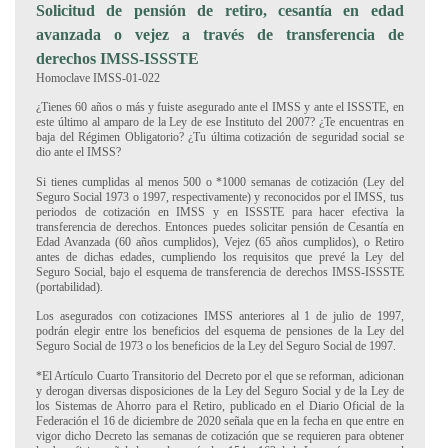
Solicitud de pensión de retiro, cesantía en edad
avanzada o vejez a través de transferencia de
derechos IMSS-ISSSTE
Homoclave IMSS-01-022
¿Tienes 60 años o más y fuiste asegurado ante el IMSS y ante el ISSSTE, en
este último al amparo de la Ley de ese Instituto del 2007? ¿Te encuentras en
baja del Régimen Obligatorio? ¿Tu última cotización de seguridad social se
dio ante el IMSS?
Si tienes cumplidas al menos 500 o *1000 semanas de cotización (Ley del
Seguro Social 1973 o 1997, respectivamente) y reconocidos por el IMSS, tus
periodos de cotización en IMSS y en ISSSTE para hacer efectiva la
transferencia de derechos. Entonces puedes solicitar pensión de Cesantía en
Edad Avanzada (60 años cumplidos), Vejez (65 años cumplidos), o Retiro
antes de dichas edades, cumpliendo los requisitos que prevé la Ley del
Seguro Social, bajo el esquema de transferencia de derechos IMSS-ISSSTE
(portabilidad).
Los asegurados con cotizaciones IMSS anteriores al 1 de julio de 1997,
podrán elegir entre los beneficios del esquema de pensiones de la Ley del
Seguro Social de 1973 o los beneficios de la Ley del Seguro Social de 1997.
*El Artículo Cuarto Transitorio del Decreto por el que se reforman, adicionan
y derogan diversas disposiciones de la Ley del Seguro Social y de la Ley de
los Sistemas de Ahorro para el Retiro, publicado en el Diario Oficial de la
Federación el 16 de diciembre de 2020 señala que en la fecha en que entre en
vigor dicho Decreto las semanas de cotización que se requieren para obtener