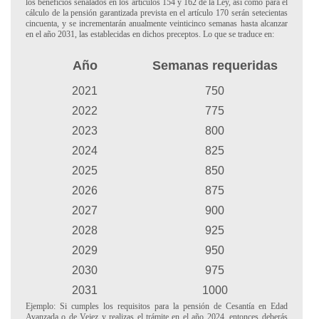
los beneficios señalados en los artículos 154 y 162 de la Ley, así como para el
cálculo de la pensión garantizada prevista en el artículo 170 serán setecientas
cincuenta, y se incrementarán anualmente veinticinco semanas hasta alcanzar
en el año 2031, las establecidas en dichos preceptos. Lo que se traduce en:
Año
Semanas requeridas
2021
750
2022
775
2023
800
2024
825
2025
850
2026
875
2027
900
2028
925
2029
950
2030
975
2031
1000
Ejemplo: Si cumples los requisitos para la pensión de Cesantía en Edad
Avanzada o de Vejez y realizas el trámite en el año 2024, entonces deberás