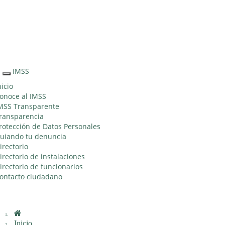
Sitio Web "Acercando el IMSS al Ciudadano"
IMSS
Interruptor
de
nicio
Navegación
onoce al IMSS
MSS Transparente
ransparencia
rotección de Datos Personales
uiando tu denuncia
irectorio
irectorio de instalaciones
irectorio de funcionarios
ontacto ciudadano
Inicio