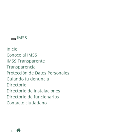
Sitio Web "Acercando el IMSS al Ciudadano"
IMSS
Interruptor
de
Inicio
Navegación
Conoce al IMSS
IMSS Transparente
Transparencia
Protección de Datos Personales
Guiando tu denuncia
Directorio
Directorio de instalaciones
Directorio de funcionarios
Contacto ciudadano