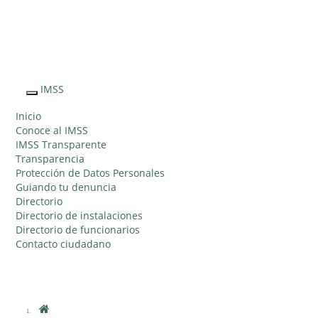
Sitio Web "Acercando el IMSS al Ciudadano"
IMSS
Interruptor
de
Inicio
Navegación
Conoce al IMSS
IMSS Transparente
Transparencia
Protección de Datos Personales
Guiando tu denuncia
Directorio
Directorio de instalaciones
Directorio de funcionarios
Contacto ciudadano