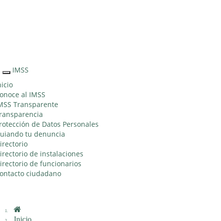
Sitio Web "Acercando el IMSS al Ciudadano"
IMSS
Interruptor
de
nicio
Navegación
onoce al IMSS
MSS Transparente
ransparencia
rotección de Datos Personales
uiando tu denuncia
irectorio
irectorio de instalaciones
irectorio de funcionarios
ontacto ciudadano
Inicio