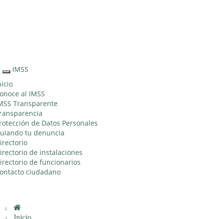
Sitio Web "Acercando el IMSS al Ciudadano"
IMSS
Interruptor
de
nicio
Navegación
onoce al IMSS
MSS Transparente
ransparencia
rotección de Datos Personales
uiando tu denuncia
irectorio
irectorio de instalaciones
irectorio de funcionarios
ontacto ciudadano
Inicio