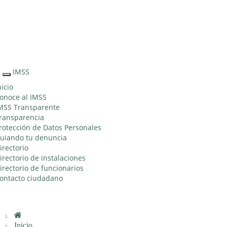
Sitio Web "Acercando el IMSS al Ciudadano"
IMSS
Interruptor
de
nicio
Navegación
onoce al IMSS
MSS Transparente
ransparencia
rotección de Datos Personales
uiando tu denuncia
irectorio
irectorio de instalaciones
irectorio de funcionarios
ontacto ciudadano
Inicio