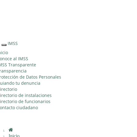
Sitio Web "Acercando el IMSS al Ciudadano"
IMSS
Interruptor
de
nicio
Navegación
onoce al IMSS
MSS Transparente
ransparencia
rotección de Datos Personales
uiando tu denuncia
irectorio
irectorio de instalaciones
irectorio de funcionarios
ontacto ciudadano
Inicio