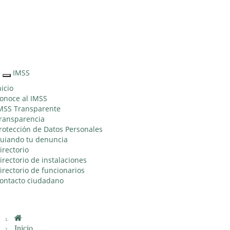
Sitio Web "Acercando el IMSS al Ciudadano"
IMSS
Interruptor
de
nicio
Navegación
onoce al IMSS
MSS Transparente
ransparencia
rotección de Datos Personales
uiando tu denuncia
irectorio
irectorio de instalaciones
irectorio de funcionarios
ontacto ciudadano
Inicio