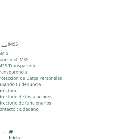
Sitio Web
"Acercando
el IMSS al
Ciudadano"
IMSS
Interruptor
de
nicio
Navegación
onoce al IMSS
MSS Transparente
ransparencia
rotección de Datos Personales
uiando tu denuncia
irectorio
irectorio de instalaciones
irectorio de funcionarios
ontacto ciudadano
Inicio