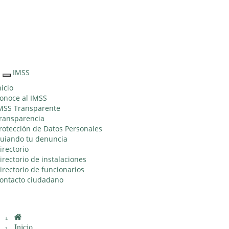
Sitio Web "Acercando el IMSS al Ciudadano"
IMSS
Interruptor
de
nicio
Navegación
onoce al IMSS
MSS Transparente
ransparencia
rotección de Datos Personales
uiando tu denuncia
irectorio
irectorio de instalaciones
irectorio de funcionarios
ontacto ciudadano
Inicio