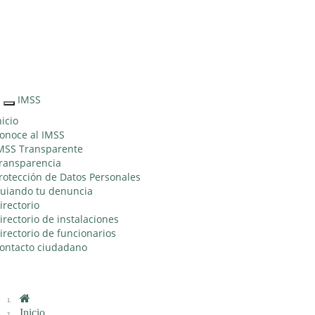
Sitio Web "Acercando el IMSS al Ciudadano"
IMSS
Interruptor
de
nicio
Navegación
onoce al IMSS
MSS Transparente
ransparencia
rotección de Datos Personales
uiando tu denuncia
irectorio
irectorio de instalaciones
irectorio de funcionarios
ontacto ciudadano
Inicio