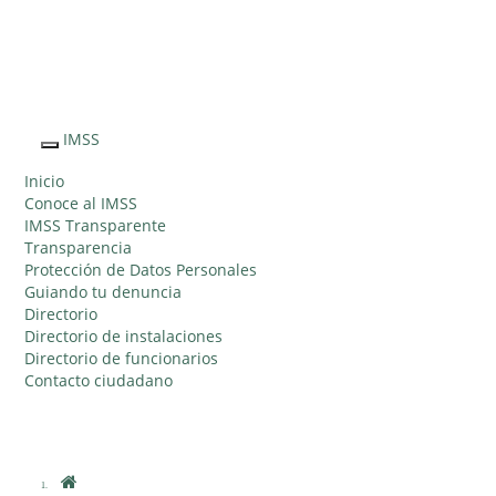
Sitio Web
"Acercando
el IMSS al
IMSS
Interruptor
Ciudadano"
de
Inicio
Navegación
Conoce al IMSS
IMSS Transparente
Transparencia
Protección de Datos Personales
Guiando tu denuncia
Directorio
Directorio de instalaciones
Directorio de funcionarios
Contacto ciudadano