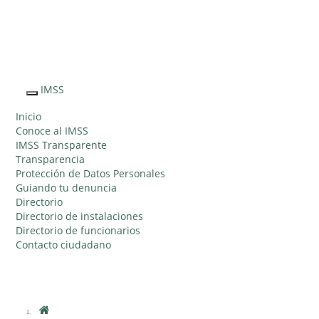
Sitio Web
"Acercando
el IMSS al
IMSS
Interruptor
Ciudadano"
de
Inicio
Navegación
Conoce al IMSS
IMSS Transparente
Transparencia
Protección de Datos Personales
Guiando tu denuncia
Directorio
Directorio de instalaciones
Directorio de funcionarios
Contacto ciudadano