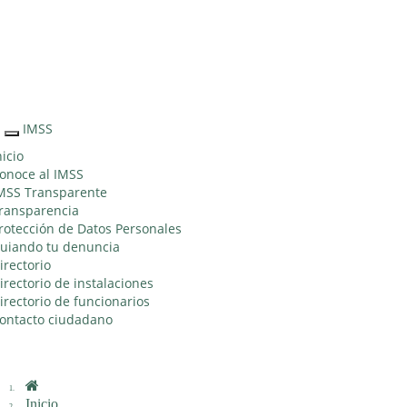
Sitio Web
"Acercando
el IMSS al
Ciudadano"
IMSS
Interruptor
de
nicio
Navegación
onoce al IMSS
MSS Transparente
ransparencia
rotección de Datos Personales
uiando tu denuncia
irectorio
irectorio de instalaciones
irectorio de funcionarios
ontacto ciudadano
Inicio