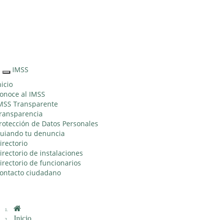
Sitio Web "Acercando el IMSS al Ciudadano"
IMSS
Interruptor
de
nicio
Navegación
onoce al IMSS
MSS Transparente
ransparencia
rotección de Datos Personales
uiando tu denuncia
irectorio
irectorio de instalaciones
irectorio de funcionarios
ontacto ciudadano
Inicio