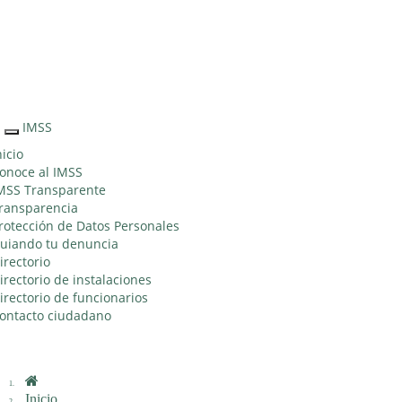
Sitio Web
"Acercando
el IMSS al
Ciudadano"
IMSS
Interruptor
de
nicio
Navegación
onoce al IMSS
MSS Transparente
ransparencia
rotección de Datos Personales
uiando tu denuncia
irectorio
irectorio de instalaciones
irectorio de funcionarios
ontacto ciudadano
Inicio