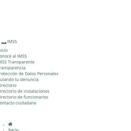
Sitio Web "Acercando el IMSS al Ciudadano"
IMSS
Interruptor
de
nicio
Navegación
onoce al IMSS
MSS Transparente
ransparencia
rotección de Datos Personales
uiando tu denuncia
irectorio
irectorio de instalaciones
irectorio de funcionarios
ontacto ciudadano
Inicio