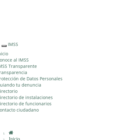
Sitio Web "Acercando el IMSS al Ciudadano"
IMSS
Interruptor
de
nicio
Navegación
onoce al IMSS
MSS Transparente
ransparencia
rotección de Datos Personales
uiando tu denuncia
irectorio
irectorio de instalaciones
irectorio de funcionarios
ontacto ciudadano
Inicio